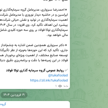
✅ 
روابط عمومی گروه سرمایه گذاری توکا فولاد
@tukafoolad
https://zil.ink/tukafoolad
1
۱۰:۱۰
۱۹ فروردین ۱۴۰۴
گروه 