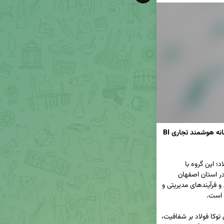
گامی بزرگ در راستای تحول دیجیتال با استقرار سامانه هوشمند تجاری BI 
🔹به گزارش روابط عمومی گروه سرمایه‌گذاری توکا فولاد؛ این گروه با 
پیاده‌سازی سیستم هوش تجاری BI اولین هلدینگ در استان اصفهان 
می‌باشد که از این فناوری در موضوع حاکمیت شرکتی و فرآیندهای مدیریتی و 
🔹️این دستاورد بزرگ نشان‌ از تعهد گروه سرمایه‌گذاری توکا فولاد بر شفافیت، 