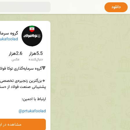
دانلود
گروه سرمایه‌
✔
ukafoolad
5.5هزار
2.6هزار
دنبال‌کننده
عکس
@prtukafoolad
مشاهده در ایت