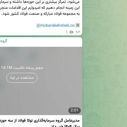
@mobarakehsteel_co
🆔 
1
۹:۴
گروه 
14.1M حجم رسانه بالاست
مشاهده در ایتا
2:01
سال ۱۴۰۴ خبر داد