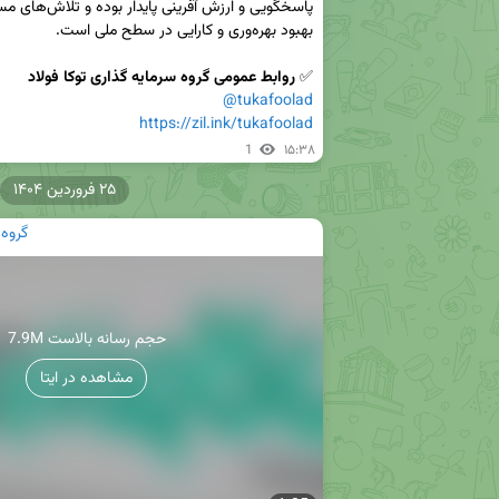
✅ 
روابط عمومی گروه سرمایه گذاری توکا فولاد

@tukafoolad
https://zil.ink/tukafoolad
1
۱۵:۳۸
۲۵ فروردین ۱۴۰۴
گروه 
7.9M حجم رسانه بالاست
مشاهده در ایتا