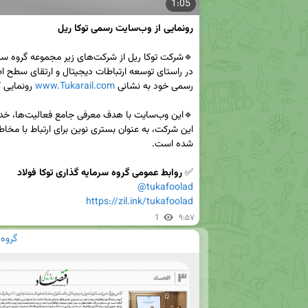
1:05
رونمایی از وب‌سایت رسمی توکا ریل

رسمی خود به نشانی 
www.Tukarail.com
✅ 
روابط عمومی گروه سرمایه گذاری توکا فولاد

@tukafoolad
https://zil.ink/tukafoolad
1
۹:۵۷
گروه 